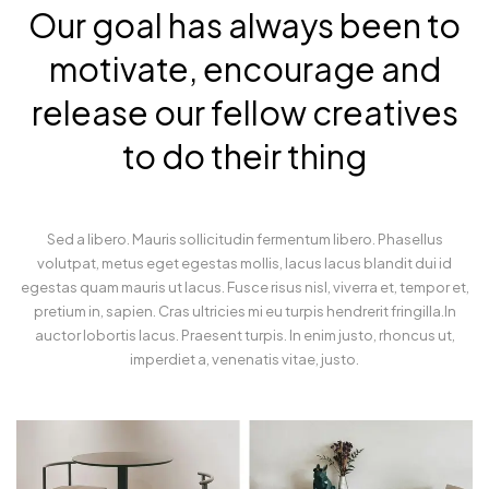
Our goal has always been to
motivate, encourage and
release our fellow creatives
to do their thing
Sed a libero. Mauris sollicitudin fermentum libero. Phasellus
volutpat, metus eget egestas mollis, lacus lacus blandit dui id
egestas quam mauris ut lacus. Fusce risus nisl, viverra et, tempor et,
pretium in, sapien. Cras ultricies mi eu turpis hendrerit fringilla.In
auctor lobortis lacus. Praesent turpis. In enim justo, rhoncus ut,
imperdiet a, venenatis vitae, justo.