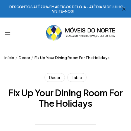
DESCONTOS ATÉ 70% EM ARTIGOS DE LOJA - ATÉ DIA 31 DE JULHO -
VISITE-NOS!
Início
Decor
Fix Up Your Dining Room For The Holidays
Decor
Table
Fix Up Your Dining Room For
The Holidays