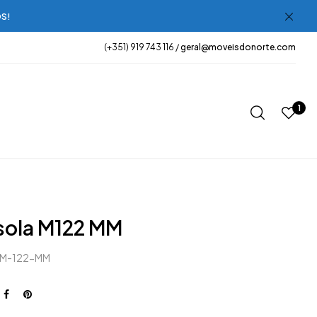
OS!
(+351) 919 743 116 /
geral@moveisdonorte.com
1
ola M122 MM
-M-122-MM