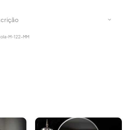
crição
ola-M-122-MM