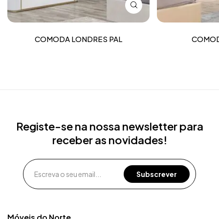
COMODA LONDRES PAL
COMOD
Registe-se na nossa newsletter para
receber as novidades!
Móveis do Norte​