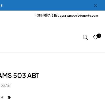
OS!
(+351) 919 743 116 /
geral@moveisdonorte.com
1
AMS 503 ABT
503 ABT