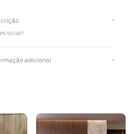
crição
MS 503 ABT
ormação adicional