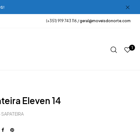
OS!
(+351) 919 743 116 /
geral@moveisdonorte.com
1
teira Eleven 14
4 SAPATEIRA