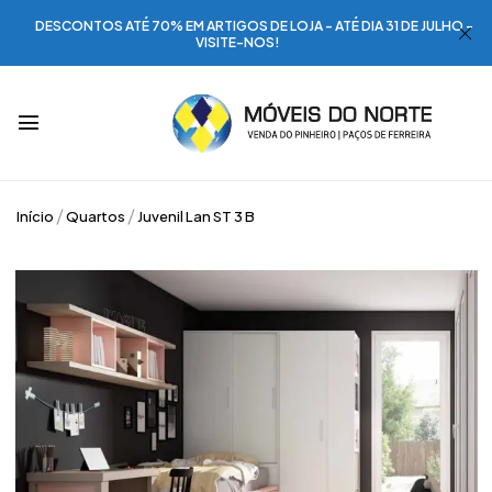
DESCONTOS ATÉ 70% EM ARTIGOS DE LOJA - ATÉ DIA 31 DE JULHO -
VISITE-NOS!
Início
Quartos
Juvenil Lan ST 3 B