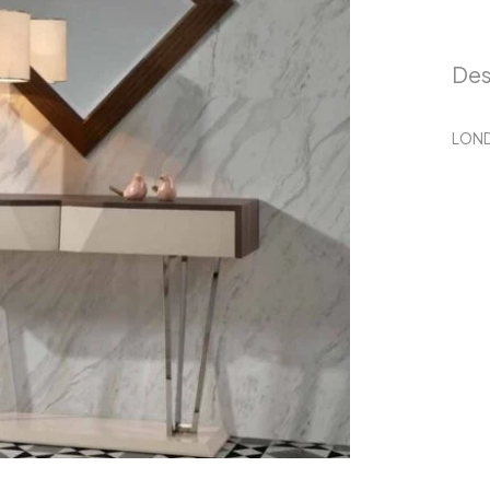
Des
LOND