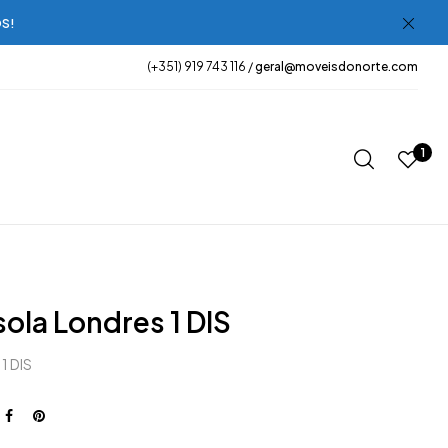
OS!
(+351) 919 743 116 /
geral@moveisdonorte.com
1
ola Londres 1 DIS
1 DIS