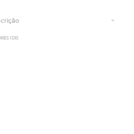
crição
RES 1 DIS