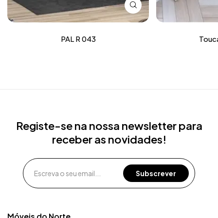
PAL R 043
Touc
Registe-se na nossa newsletter para
receber as novidades!
Móveis do Norte​