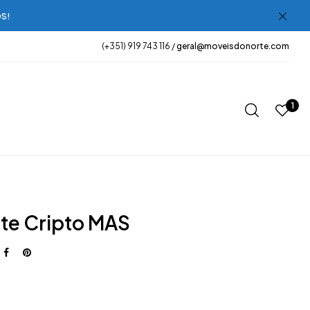
OS!
(+351) 919 743 116 /
geral@moveisdonorte.com
1
te Cripto MAS