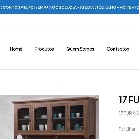
SCONTOS ATÉ 70% EM ARTIGOS DE LOJA - ATÉ DIA 31 DE JULHO - VISITE-N
Home
Produtos
Quem Somos
Contactos
17 F
17 FURIA 
Partilhar :