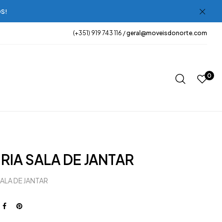
OS!
(+351) 919 743 116 /
geral@moveisdonorte.com
0
URIA SALA DE JANTAR
SALA DE JANTAR