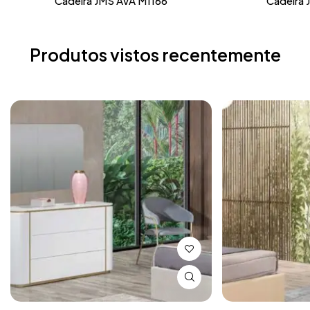
Cadeira JMS AVA M1166
Cadeira 
Produtos vistos recentemente