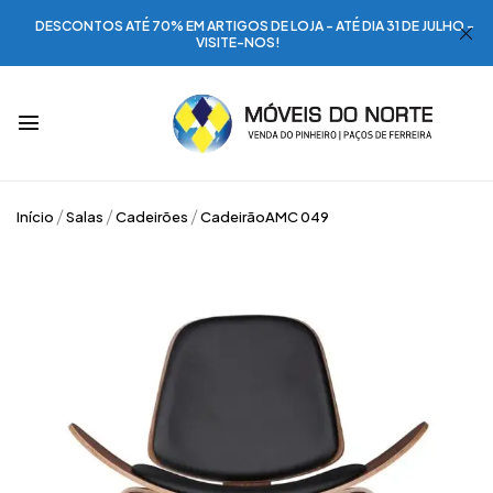
DESCONTOS ATÉ 70% EM ARTIGOS DE LOJA - ATÉ DIA 31 DE JULHO -
VISITE-NOS!
Início
Salas
Cadeirões
CadeirãoAMC 049