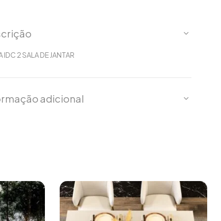
crição
A IDC 2 SALA DE JANTAR
ormação adicional