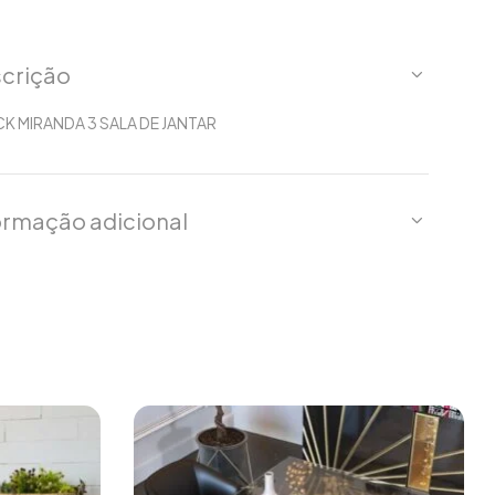
crição
K MIRANDA 3 SALA DE JANTAR
ormação adicional