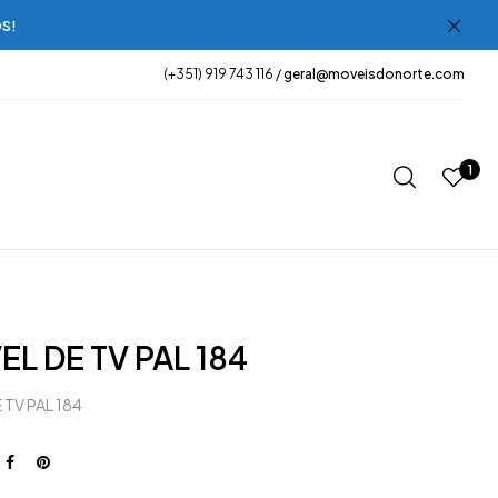
OS!
(+351) 919 743 116 /
geral@moveisdonorte.com
1
L DE TV PAL 184
 TV PAL 184