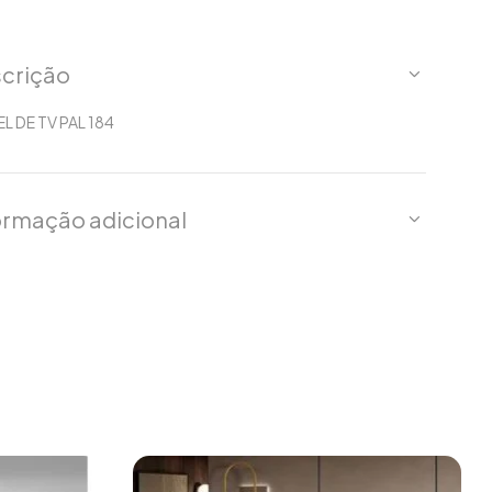
crição
L DE TV PAL 184
ormação adicional