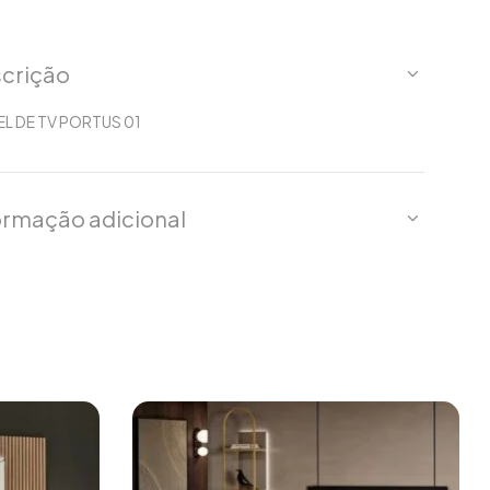
crição
L DE TV PORTUS 01
ormação adicional