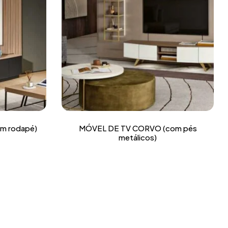
m rodapé)
MÓVEL DE TV CORVO (com pés
metálicos)