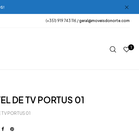
OS!
(+351) 919 743 116 /
geral@moveisdonorte.com
1
L DE TV PORTUS 01
 TV PORTUS 01