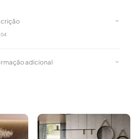
crição
R 04
ormação adicional