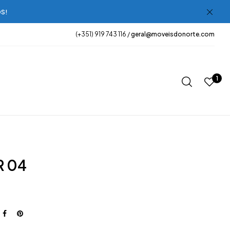
OS!
(+351) 919 743 116 /
geral@moveisdonorte.com
1
R 04