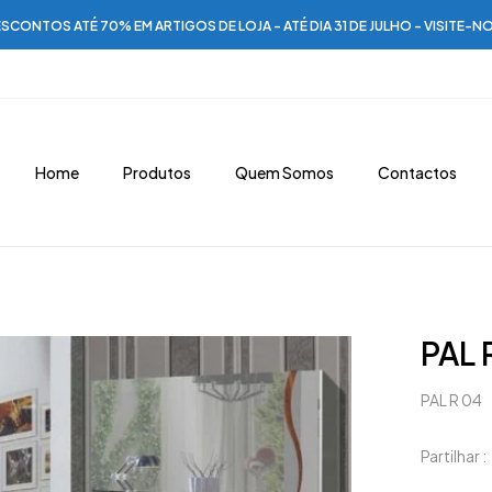
SCONTOS ATÉ 70% EM ARTIGOS DE LOJA - ATÉ DIA 31 DE JULHO - VISITE-N
Home
Produtos
Quem Somos
Contactos
PAL 
PAL R 04
Partilhar :