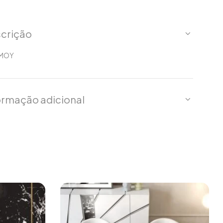
crição
 MOY
ormação adicional