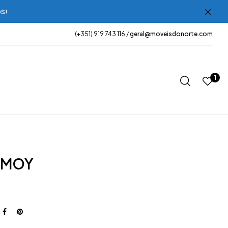
OS!
(+351) 919 743 116 /
geral@moveisdonorte.com
1
A MOY