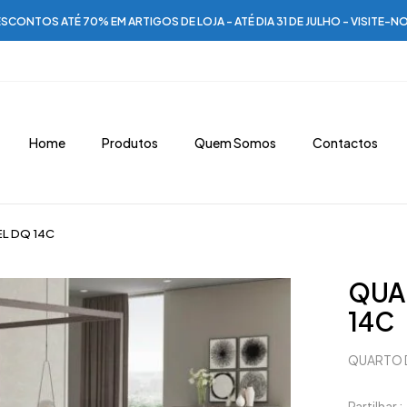
SCONTOS ATÉ 70% EM ARTIGOS DE LOJA - ATÉ DIA 31 DE JULHO - VISITE-N
Home
Produtos
Quem Somos
Contactos
L DQ 14C
QUA
14C
QUARTO 
Partilhar :