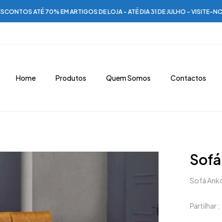
SCONTOS ATÉ 70% EM ARTIGOS DE LOJA - ATÉ DIA 31 DE JULHO - VISITE-N
Home
Produtos
Quem Somos
Contactos
Sofá
Sofá Anko
Partilhar :