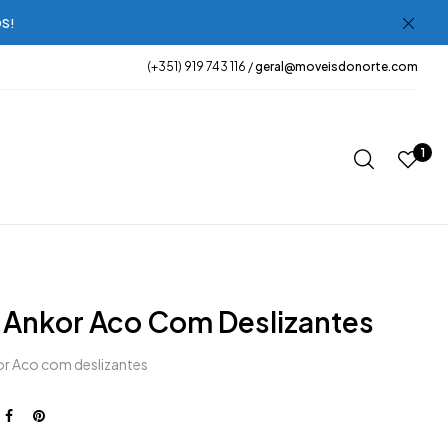
OS!
(+351) 919 743 116 /
geral@moveisdonorte.com
1
 Ankor Aco Com Deslizantes
r Aco com deslizantes