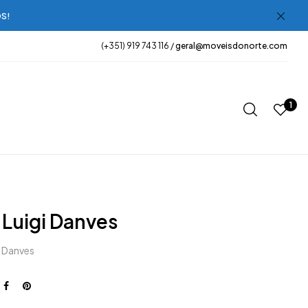
OS!
(+351) 919 743 116 /
geral@moveisdonorte.com
1
 Luigi Danves
i Danves