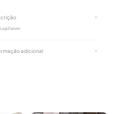
crição
Luigi Danves
ormação adicional