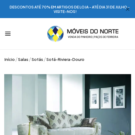
DESCONTOS ATÉ 70% EM ARTIGOS DE LOJA - ATÉ DIA 31 DE JULHO -
VISITE-NOS!
Início
Salas
Sofás
Sofá-Riviera-Douro