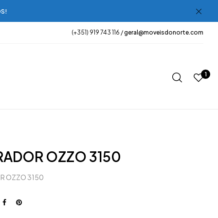
OS!
(+351) 919 743 116 /
geral@moveisdonorte.com
1
RADOR OZZO 3150
R OZZO 3150