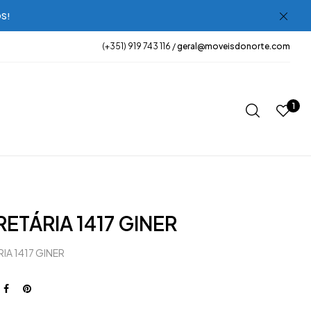
OS!
(+351) 919 743 116 /
geral@moveisdonorte.com
1
ETÁRIA 1417 GINER
IA 1417 GINER